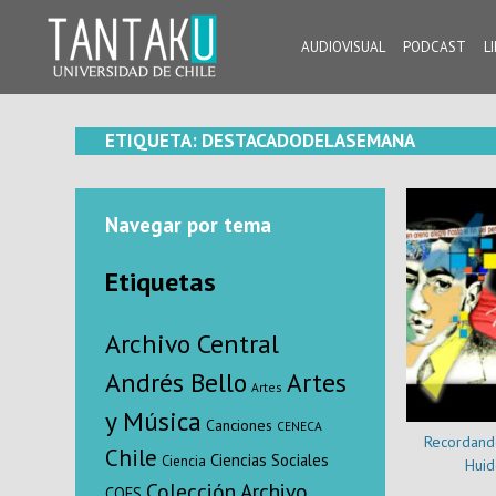
Skip
to
AUDIOVISUAL
PODCAST
L
content
Tantaku
Conecta con la diversidad y cultura de Chile
ETIQUETA:
DESTACADODELASEMANA
Navegar por tema
Etiquetas
Archivo Central
Andrés Bello
Artes
Artes
y Música
Canciones
CENECA
Recordando
Chile
Ciencias Sociales
Ciencia
Huid
Colección Archivo
COES