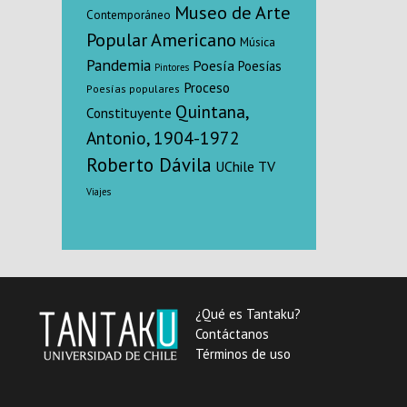
Museo de Arte
Contemporáneo
Popular Americano
Música
Pandemia
Poesía
Poesías
Pintores
Proceso
Poesías populares
Quintana,
Constituyente
Antonio, 1904-1972
Roberto Dávila
UChile TV
Viajes
¿Qué es Tantaku?
Contáctanos
Términos de uso