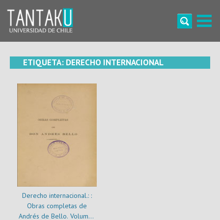
Skip
to
content
Tantaku
Conecta con la diversidad y cultura de Chile
ETIQUETA:
DERECHO INTERNACIONAL
Derecho internacional.: :
Obras completas de
Andrés de Bello. Volumen