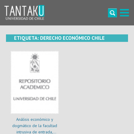
Skip
to
content
Tantaku
Conecta con la diversidad y cultura de Chile
ETIQUETA:
DERECHO ECONÓMICO CHILE
Análisis económico y
dogmático de la facultad
intrusiva de entrada,