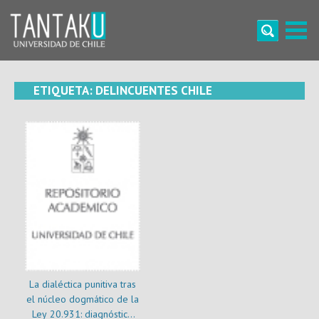
Skip
to
content
Tantaku
Conecta con la diversidad y cultura de Chile
ETIQUETA:
DELINCUENTES CHILE
La dialéctica punitiva tras
el núcleo dogmático de la
Ley 20.931: diagnóstico