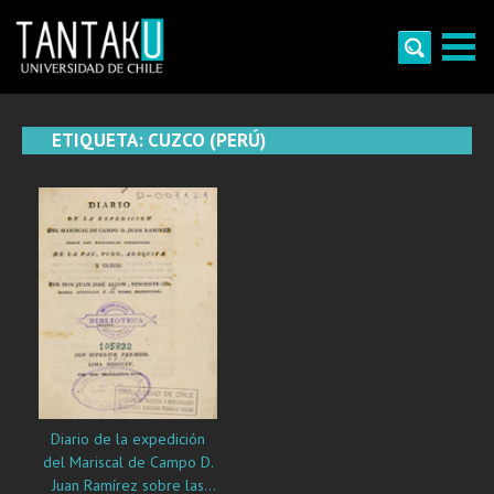
Skip
to
content
Tantaku
Conecta con la diversidad y cultura de Chile
ETIQUETA:
CUZCO (PERÚ)
Diario de la expedición
del Mariscal de Campo D.
Juan Ramírez sobre las