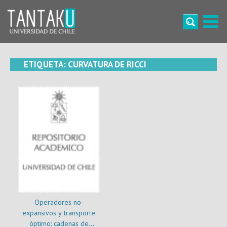
Skip
to
content
Tantaku
Conecta con la diversidad y cultura de Chile
ETIQUETA:
CURVATURA DE RICCI
Operadores no-
expansivos y transporte
óptimo: cadenas de