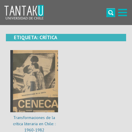
Skip
to
content
Tantaku
Conecta con la diversidad y cultura de Chile
ETIQUETA:
CRÍTICA
Transformaciones de la
crítica literaria en Chile: :
1960-1982