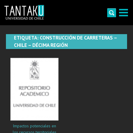
Skip
to
content
Tantaku
Conecta con la diversidad y cultura de Chile
ETIQUETA:
CONSTRUCCIÓN DE CARRETERAS –
CHILE – DÉCIMA REGIÓN
Impactos potenciales en
los recursos territoriales