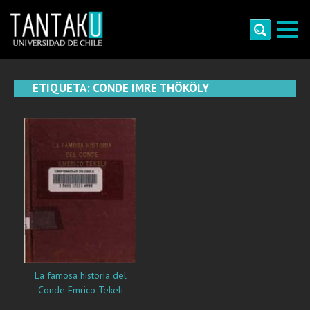
Skip
to
content
Tantaku
Conecta con la diversidad y cultura de Chile
ETIQUETA:
CONDE IMRE THÖKÖLY
La famosa historia del
Conde Emrico Tekeli