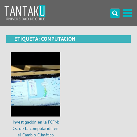
Skip
to
content
Tantaku
Conecta con la diversidad y cultura de Chile
ETIQUETA:
COMPUTACIÓN
Investigación en la FCFM:
Cs. de la computación en
el Cambio Climático