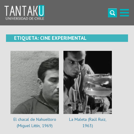
Skip
to
content
Tantaku
Conecta con la diversidad y cultura de Chile
ETIQUETA:
CINE EXPERIMENTAL
El chacal de Nahueltoro
La Maleta (Raúl Ruiz,
(Miguel Littín, 1969)
1963)