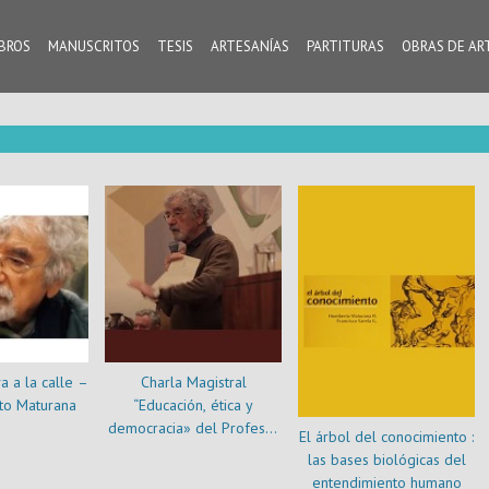
IBROS
MANUSCRITOS
TESIS
ARTESANÍAS
PARTITURAS
OBRAS DE AR
va a la calle –
Charla Magistral
to Maturana
“Educación, ética y
democracia» del Profesor
El árbol del conocimiento :
Humberto Maturana
las bases biológicas del
entendimiento humano