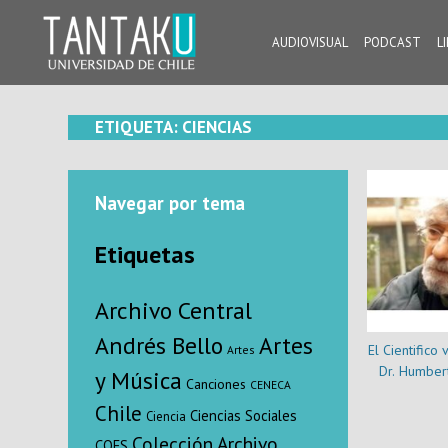
Skip
to
AUDIOVISUAL
PODCAST
L
content
Tantaku
Conecta con la diversidad y cultura de Chile
ETIQUETA:
CIENCIAS
Navegar por tema
Etiquetas
Archivo Central
Andrés Bello
Artes
El Cientifico 
Artes
Dr. Humber
y Música
Canciones
CENECA
Chile
Ciencias Sociales
Ciencia
Colección Archivo
COES