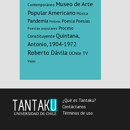
Museo de Arte
Contemporáneo
Popular Americano
Música
Pandemia
Poesía
Poesías
Pintores
Proceso
Poesías populares
Quintana,
Constituyente
Antonio, 1904-1972
Roberto Dávila
UChile TV
Viajes
¿Qué es Tantaku?
Contáctanos
Términos de uso