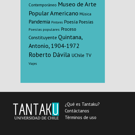
Museo de Arte
Contemporáneo
Popular Americano
Música
Pandemia
Poesía
Poesías
Pintores
Proceso
Poesías populares
Quintana,
Constituyente
Antonio, 1904-1972
Roberto Dávila
UChile TV
Viajes
¿Qué es Tantaku?
Contáctanos
Términos de uso