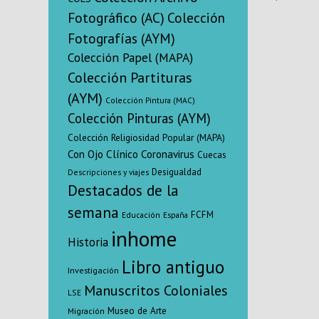
competencia
Fotográfico (AC)
Colección
de los ag
Fotografías (AYM)
intervien
estableci
Colección Papel (MAPA)
Decreto
Colección Partituras
(AYM)
Colección Pintura (MAC)
Colección Pinturas (AYM)
Colección Religiosidad Popular (MAPA)
Con Ojo Clínico
Coronavirus
Cuecas
Desigualdad
Descripciones y viajes
Destacados de la
semana
FCFM
Educación
España
inhome
Historia
Libro antiguo
Investigación
Manuscritos Coloniales
LSE
Museo de Arte
Migración