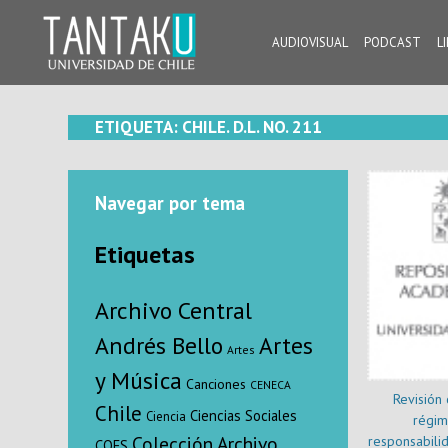
Skip
to
AUDIOVISUAL
PODCAST
L
content
Tantaku
Conecta con la diversidad y cultura de Chile
ETIQUETA:
CHILE. D.L. NO. 211
Navegar por tema
Etiquetas
Archivo Central
Andrés Bello
Artes
Artes
y Música
Canciones
CENECA
Revisión c
Chile
Ciencias Sociales
Ciencia
régim
Colección Archivo
responsabilida
COES