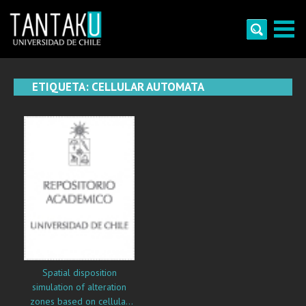
Skip
to
content
Tantaku
Conecta con la diversidad y cultura de Chile
ETIQUETA:
CELLULAR AUTOMATA
Spatial disposition
simulation of alteration
zones based on cellular