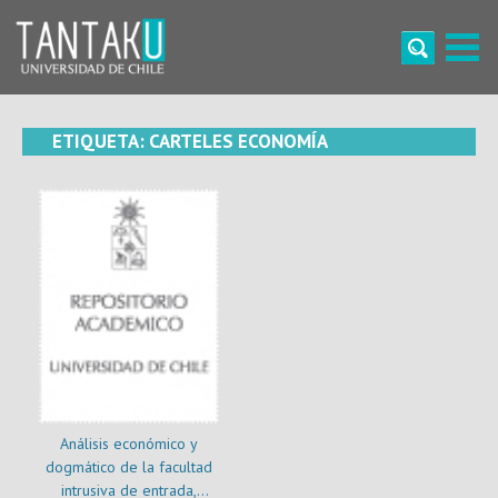
Skip
to
content
Tantaku
Conecta con la diversidad y cultura de Chile
ETIQUETA:
CARTELES ECONOMÍA
Análisis económico y
dogmático de la facultad
intrusiva de entrada,