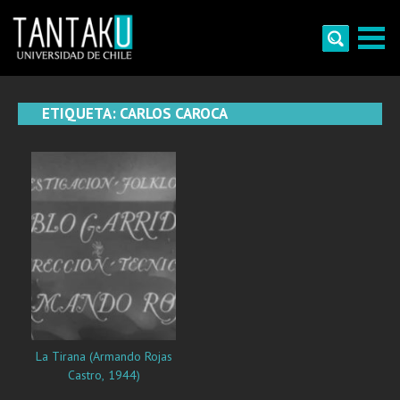
Skip
to
content
Tantaku
Conecta con la diversidad y cultura de Chile
ETIQUETA:
CARLOS CAROCA
La Tirana (Armando Rojas
Castro, 1944)