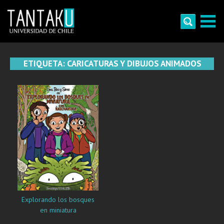
Skip
to
content
Tantaku
Conecta con la diversidad y cultura de Chile
ETIQUETA:
CARICATURAS Y DIBUJOS ANIMADOS
Explorando los bosques
en miniatura