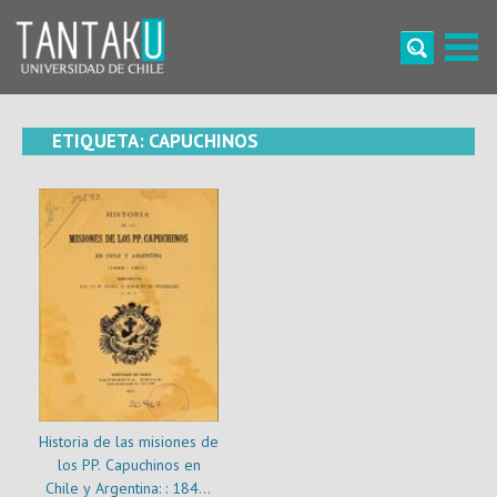
Skip
to
content
Tantaku
Conecta con la diversidad y cultura de Chile
ETIQUETA:
CAPUCHINOS
Historia de las misiones de
los PP. Capuchinos en
Chile y Argentina: : 1849-