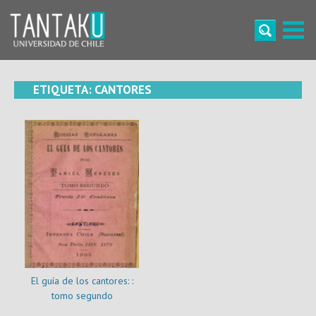
Skip
to
content
Tantaku
Conecta con la diversidad y cultura de Chile
ETIQUETA:
CANTORES
El guía de los cantores: :
tomo segundo