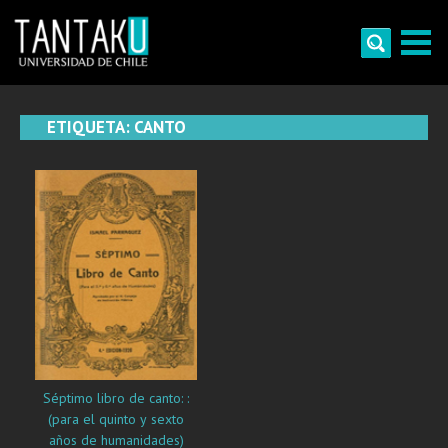
Skip
to
content
Tantaku
Conecta con la diversidad y cultura de Chile
ETIQUETA:
CANTO
Séptimo libro de canto: :
(para el quinto y sexto
años de humanidades)