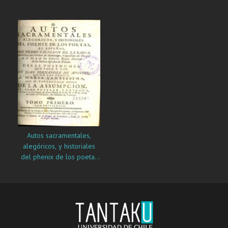
el español don Pedro
el español don Pedro
Calderon de la Barca: :
Calderon de la Barca: :
obras posthumas : tomo
obras posthumas : tomo
segundo
tercero
Autos sacramentales,
alegóricos, y historiales
del phenix de los poetas
el español don Pedro
Calderon de la Barca: :
obras posthumas : tomo
primero