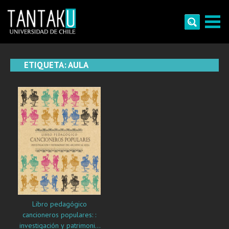
Skip
to
content
Tantaku
Conecta con la diversidad y cultura de Chile
ETIQUETA:
AULA
Libro pedagógico
cancioneros populares: :
investigación y patrimonio