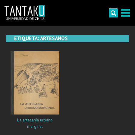
Skip
to
content
Tantaku
Conecta con la diversidad y cultura de Chile
ETIQUETA:
ARTESANOS
La artesanía urbano
marginal