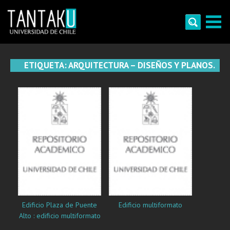
Skip
to
content
Tantaku
Conecta con la diversidad y cultura de Chile
ETIQUETA:
ARQUITECTURA – DISEÑOS Y PLANOS.
Edificio Plaza de Puente
Edificio multiformato
Alto : edificio multiformato