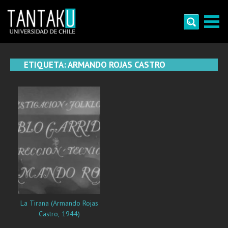
Skip
to
content
Tantaku
Conecta con la diversidad y cultura de Chile
ETIQUETA:
ARMANDO ROJAS CASTRO
La Tirana (Armando Rojas
Castro, 1944)