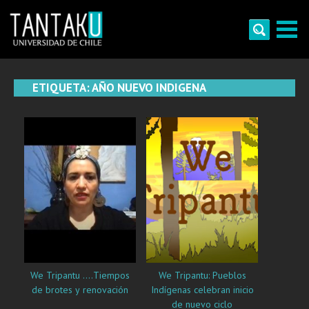
Skip
to
content
Tantaku
Conecta con la diversidad y cultura de Chile
ETIQUETA:
AÑO NUEVO INDIGENA
We Tripantu ….Tiempos
We Tripantu: Pueblos
de brotes y renovación
Indígenas celebran inicio
de nuevo ciclo