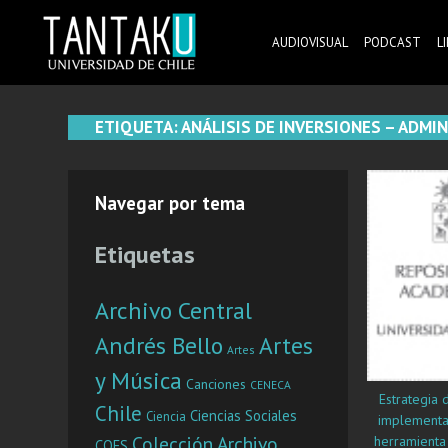
Skip
to
AUDIOVISUAL
PODCAST
L
content
Tantaku
Conecta con la diversidad y cultura de Chile
ETIQUETA:
ANÁLISIS DE INVERSIONES – ADMIN
Navegar por tema
Etiquetas
Archivo Central
Andrés Bello
Artes
Artes
y Música
Canciones
CENECA
Estrategia d
Chile
Ciencias Sociales
Ciencia
implementa
Colección Archivo
herramienta 
COES