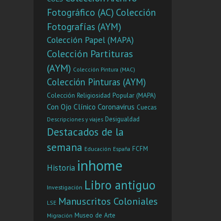
el riesgo en
Fotográfico (AC)
Colección
inve
Fotografías (AYM)
Colección Papel (MAPA)
Colección Partituras
(AYM)
Colección Pintura (MAC)
Colección Pinturas (AYM)
Colección Religiosidad Popular (MAPA)
Con Ojo Clínico
Coronavirus
Cuecas
Desigualdad
Descripciones y viajes
Destacados de la
semana
FCFM
Educación
España
inhome
Historia
Libro antiguo
Investigación
Manuscritos Coloniales
LSE
Museo de Arte
Migración