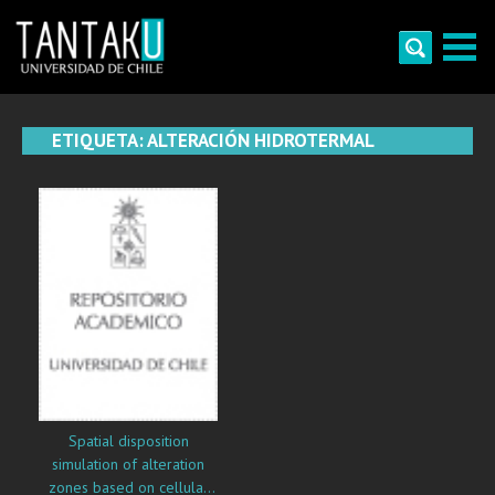
Skip
to
content
Tantaku
Conecta con la diversidad y cultura de Chile
ETIQUETA:
ALTERACIÓN HIDROTERMAL
Spatial disposition
simulation of alteration
zones based on cellular