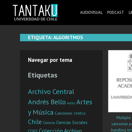
Skip
to
AUDIOVISUAL
PODCAST
L
content
Tantaku
Conecta con la diversidad y cultura de Chile
ETIQUETA:
ALGORITMOS
Navegar por tema
Etiquetas
Archivo Central
Andrés Bello
Artes
Artes
y Música
Canciones
CENECA
Multiple 
Chile
Ciencias Sociales
Ciencia
salesman p
Colección Archivo
handling ti
COES