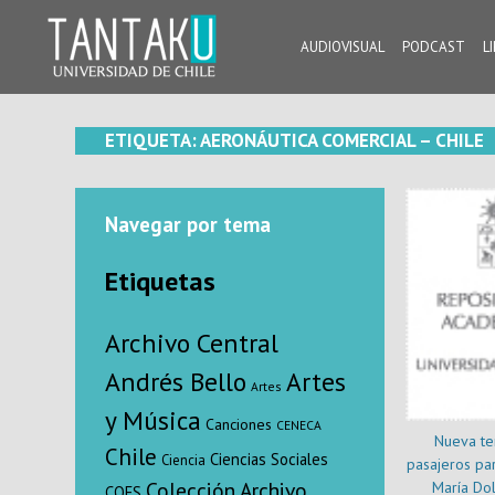
Skip
to
AUDIOVISUAL
PODCAST
L
content
Tantaku
Conecta con la diversidad y cultura de Chile
ETIQUETA:
AERONÁUTICA COMERCIAL – CHILE
Navegar por tema
Etiquetas
Archivo Central
Andrés Bello
Artes
Artes
y Música
Canciones
CENECA
Nueva te
Chile
Ciencias Sociales
Ciencia
pasajeros pa
Colección Archivo
María Dol
COES