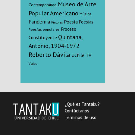
Museo de Arte
Contemporáneo
Popular Americano
Música
Pandemia
Poesía
Poesías
Pintores
Proceso
Poesías populares
Quintana,
Constituyente
Antonio, 1904-1972
Roberto Dávila
UChile TV
Viajes
¿Qué es Tantaku?
Contáctanos
Términos de uso