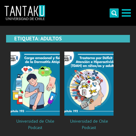
Skip
to
content
Tantaku
Conecta con la diversidad y cultura de Chile
ETIQUETA:
ADULTOS
Universidad de Chile
Universidad de Chile
Podcast
Podcast