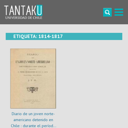
Skip
to
content
Tantaku
Conecta con la diversidad y cultura de Chile
ETIQUETA:
1814-1817
Diario de un joven norte-
americano detenido en
Chile: : durante el período