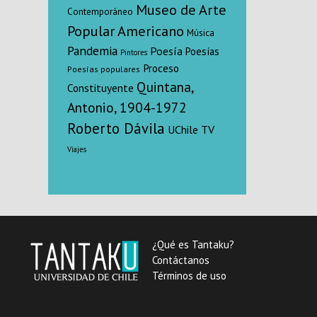
Museo de Arte
Contemporáneo
Popular Americano
Música
Pandemia
Poesía
Poesías
Pintores
Proceso
Poesías populares
Quintana,
Constituyente
Antonio, 1904-1972
Roberto Dávila
UChile TV
Viajes
¿Qué es Tantaku?
Contáctanos
Términos de uso