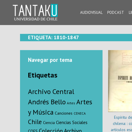
Skip
to
AUDIOVISUAL
PODCAST
L
content
Tantaku
Conecta con la diversidad y cultura de Chile
ETIQUETA:
1810-1847
Navegar por tema
Etiquetas
Archivo Central
Andrés Bello
Artes
Artes
y Música
Canciones
CENECA
Espíritu d
Chile
Ciencias Sociales
Ciencia
chilena: : 
artículos es
Colección Archivo
COES