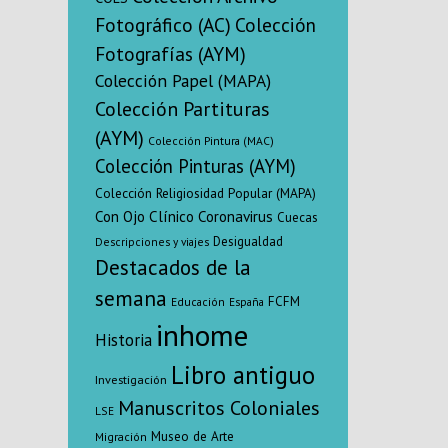
misma desde 
Fotográfico (AC)
Colección
de la revolu
Fotografías (AYM)
época pres
seg
Colección Papel (MAPA)
Colección Partituras
(AYM)
Colección Pintura (MAC)
Colección Pinturas (AYM)
Colección Religiosidad Popular (MAPA)
Con Ojo Clínico
Coronavirus
Cuecas
Desigualdad
Descripciones y viajes
Destacados de la
semana
FCFM
Educación
España
inhome
Historia
Libro antiguo
Investigación
Manuscritos Coloniales
LSE
Museo de Arte
Migración