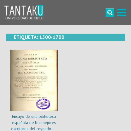
Skip
to
content
Tantaku
Conecta con la diversidad y cultura de Chile
ETIQUETA:
1500-1700
Ensayo de una biblioteca
española de los mejores
escritores del reynado de