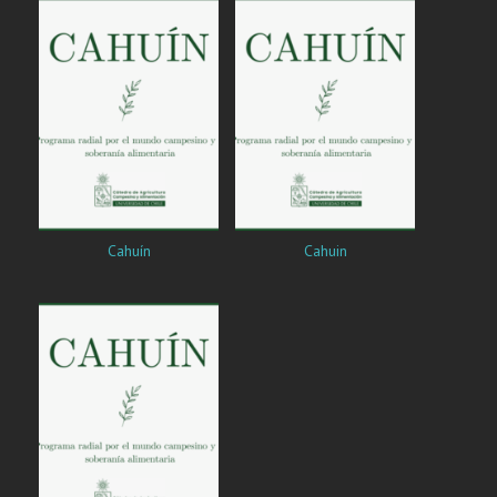
Cahuín
Cahuin