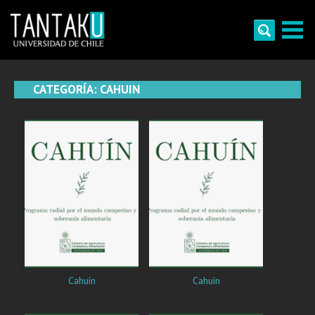
Skip
to
content
Tantaku
Conecta con la diversidad y cultura de Chile
CATEGORÍA:
CAHUIN
Cahuín
Cahuín