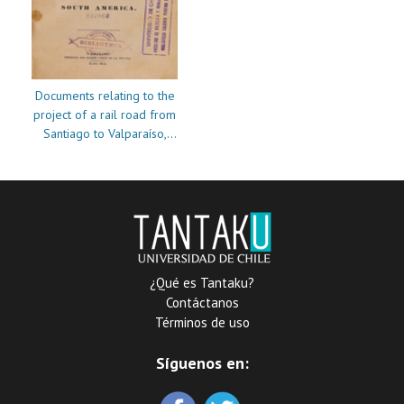
Documents relating to the
project of a rail road from
Santiago to Valparaíso,
Chili, South America
¿Qué es Tantaku?
Contáctanos
Términos de uso
Síguenos en: