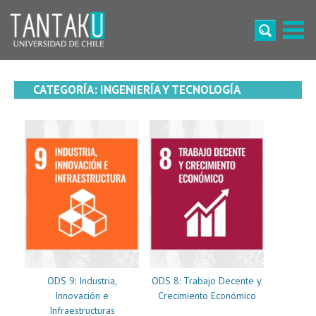
Skip
to
content
Tantaku
Conecta con la diversidad y cultura de Chile
CATEGORÍA:
INGENIERÍA Y TECNOLOGÍA
ODS 9: Industria,
ODS 8: Trabajo Decente y
Innovación e
Crecimiento Económico
Infraestructuras