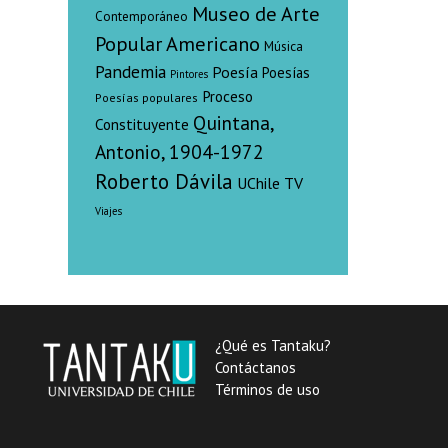
Museo de Arte
Contemporáneo
Popular Americano
Música
Pandemia
Poesía
Poesías
Pintores
Proceso
Poesías populares
Quintana,
Constituyente
Antonio, 1904-1972
Roberto Dávila
UChile TV
Viajes
¿Qué es Tantaku?
Contáctanos
Términos de uso