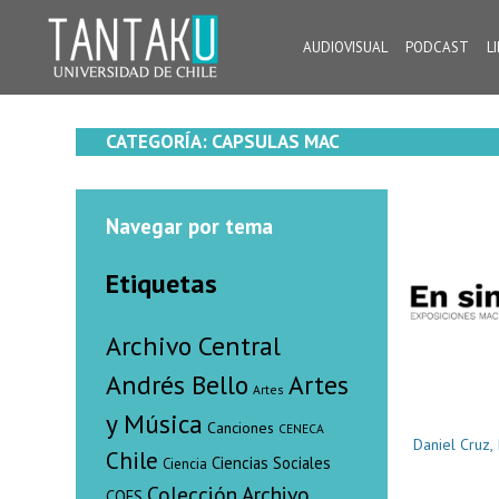
Skip
to
AUDIOVISUAL
PODCAST
L
content
Tantaku
Conecta con la diversidad y cultura de Chile
CATEGORÍA:
CAPSULAS MAC
Navegar por tema
Etiquetas
Archivo Central
Andrés Bello
Artes
Artes
y Música
Canciones
CENECA
Daniel Cruz,
Chile
Ciencias Sociales
Ciencia
Colección Archivo
COES