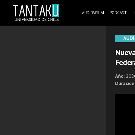
Skip
to
AUDIOVISUAL
PODCAST
L
content
Tantaku
Conecta con la diversidad y cultura de Chile
AUDI
Nueva
Feder
Año:
202
Duración