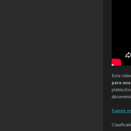
Este vide
para una
plebiscito
discernim
Fuente or
Clasifica