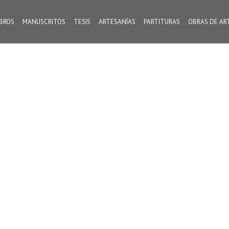
IBROS
MANUSCRITOS
TESIS
ARTESANÍAS
PARTITURAS
OBRAS DE AR