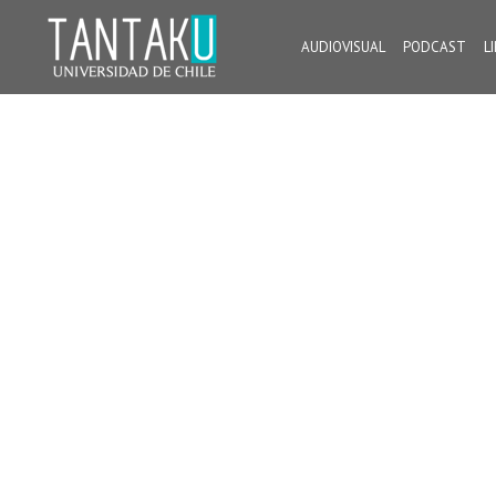
Skip
to
AUDIOVISUAL
PODCAST
L
content
Tantaku
Conecta con la diversidad y cultura de Chile