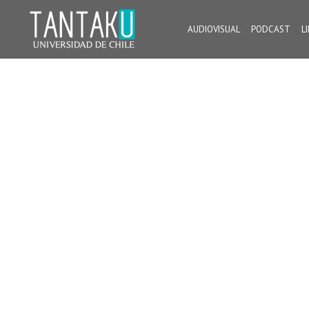
Skip
to
AUDIOVISUAL
PODCAST
L
content
Tantaku
Conecta con la diversidad y cultura de Chile