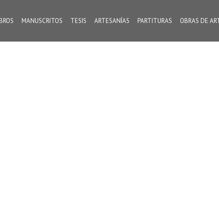
IBROS
MANUSCRITOS
TESIS
ARTESANÍAS
PARTITURAS
OBRAS DE AR