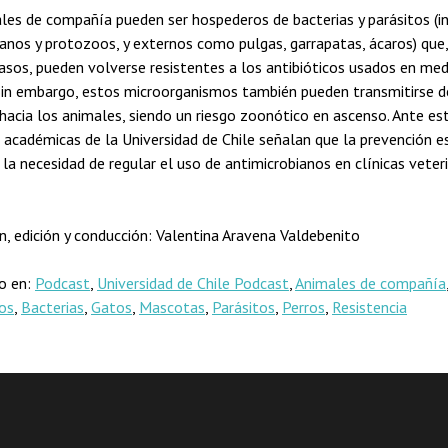
les de compañía pueden ser hospederos de bacterias y parásitos (i
nos y protozoos, y externos como pulgas, garrapatas, ácaros) que,
asos, pueden volverse resistentes a los antibióticos usados en med
in embargo, estos microorganismos también pueden transmitirse d
acia los animales, siendo un riesgo zoonótico en ascenso. Ante es
, académicas de la Universidad de Chile señalan que la prevención es
la necesidad de regular el uso de antimicrobianos en clínicas veteri
n, edición y conducción: Valentina Aravena Valdebenito
do en:
Podcast
,
Universidad de Chile Podcast
,
Animales de compañía
cos
,
Bacterias
,
Gatos
,
Mascotas
,
Parásitos
,
Perros
,
Resistencia