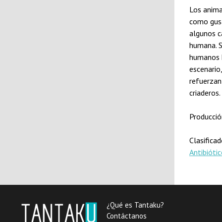
Los anima
como gusa
algunos c
humana. S
humanos h
escenario
refuerzan 
criaderos.
Producció
Clasifica
Antibióti
¿Qué es Tantaku?
Contáctanos