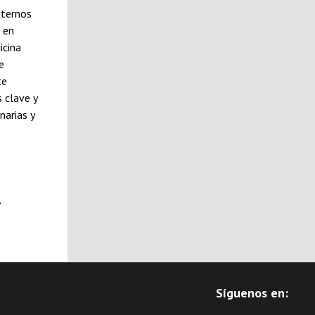
nternos
 en
icina
e
te
 clave y
narias y
,
Síguenos en: