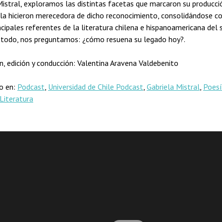
Mistral, exploramos las distintas facetas que marcaron su producci
 y la hicieron merecedora de dicho reconocimiento, consolidándose 
ncipales referentes de la literatura chilena e hispanoamericana del 
 todo, nos preguntamos: ¿cómo resuena su legado hoy?.
n, edición y conducción: Valentina Aravena Valdebenito
do en:
Podcast
,
Universidad de Chile Podcast
,
Gabriela Mistral
,
Poes
Literatura