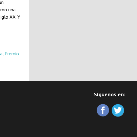
ón
como una
siglo XX. Y
ía
,
Premio
Síguenos en: