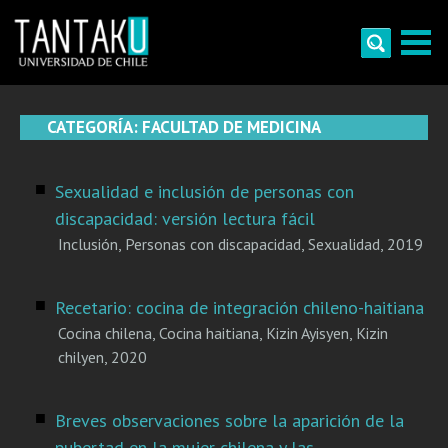
Skip
to
content
Tantaku
Conecta con la diversidad y cultura de Chile
CATEGORÍA:
FACULTAD DE MEDICINA
Sexualidad e inclusión de personas con
discapacidad: versión lectura fácil
Inclusión
,
Personas con discapacidad
,
Sexualidad
,
2019
Recetario: cocina de integración chileno-haitiana
Cocina chilena
,
Cocina haitiana
,
Kizin Ayisyen
,
Kizin
chilyen
,
2020
Breves observaciones sobre la aparición de la
pubertad en la mujer chilena y las