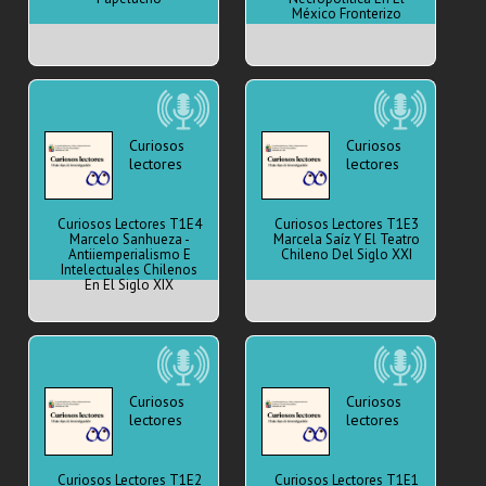
México Fronterizo
Curiosos
Curiosos
lectores
lectores
Curiosos Lectores T1E4
Curiosos Lectores T1E3
Marcelo Sanhueza -
Marcela Saíz Y El Teatro
Antiiemperialismo E
Chileno Del Siglo XXI
Intelectuales Chilenos
En El Siglo XIX
Curiosos
Curiosos
lectores
lectores
Curiosos Lectores T1E2
Curiosos Lectores T1E1