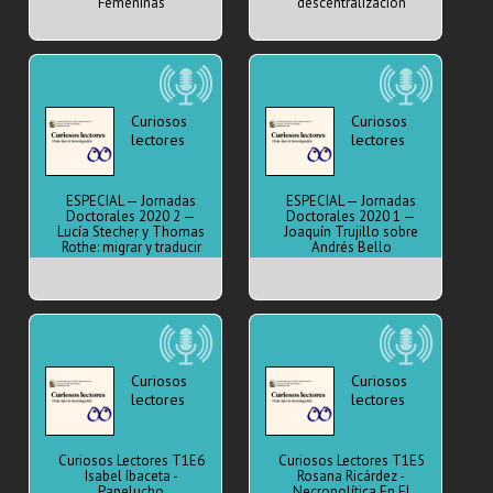
Femeninas
descentralización
Curiosos
Curiosos
lectores
lectores
ESPECIAL — Jornadas
ESPECIAL — Jornadas
Doctorales 2020 2 —
Doctorales 2020 1 —
Lucía Stecher y Thomas
Joaquín Trujillo sobre
Rothe: migrar y traducir
Andrés Bello
Curiosos
Curiosos
lectores
lectores
Curiosos Lectores T1E6
Curiosos Lectores T1E5
Isabel Ibaceta -
Rosana Ricárdez -
Papelucho
Necropolítica En El