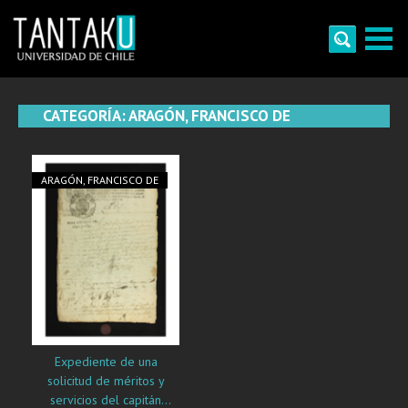
Skip
to
content
Tantaku
Conecta con la diversidad y cultura de Chile
CATEGORÍA:
ARAGÓN, FRANCISCO DE
ARAGÓN, FRANCISCO DE
Expediente de una
solicitud de méritos y
servicios del capitán