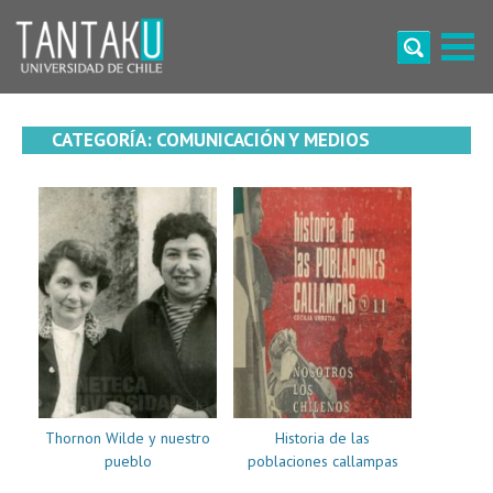
Skip
to
content
Tantaku
Conecta con la diversidad y cultura de Chile
CATEGORÍA:
COMUNICACIÓN Y MEDIOS
Thornon Wilde y nuestro
Historia de las
pueblo
poblaciones callampas