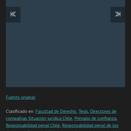
Fuente original
Clasificado en:
Facultad de Derecho
,
Tesis
,
Directores de
compañías Situación jurídica Chile
,
Principio de confianza
,
Responsabilidad penal Chile
,
Responsabilidad penal de los