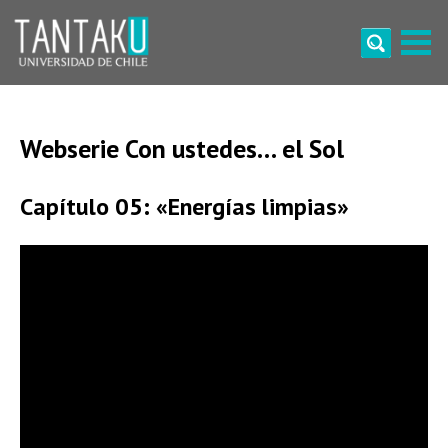
Skip
to
content
Tantaku
Conecta con la diversidad y cultura de Chile
Webserie Con ustedes… el Sol
Capítulo 05: «Energías limpias»