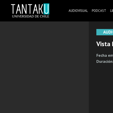
Skip
to
AUDIOVISUAL
PODCAST
L
content
Tantaku
Conecta con la diversidad y cultura de Chile
AUDI
Vista
Fecha em
Duración