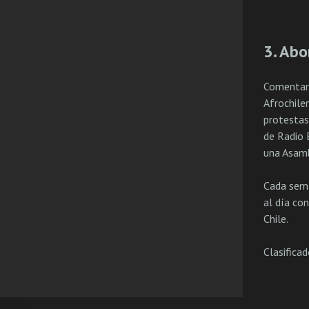
3. Abo
Comentamo
Afrochile
protestas
de Radio 
una Asamb
Cada sema
al día co
Chile.
Clasifica