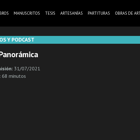
IBROS
MANUSCRITOS
TESIS
ARTESANÍAS
PARTITURAS
OBRAS DE AR
OS Y PODCAST
 Panorámica
isión:
31/07/2021
:
68 minutos