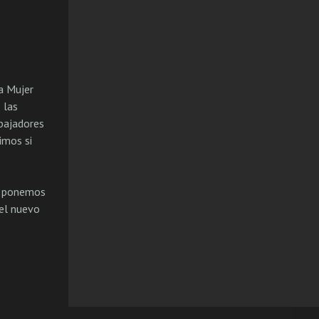
a Mujer
 las
abajadores
imos si
 ponemos
del nuevo