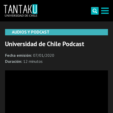
Skip
to
content
Tantaku
Conecta con la diversidad y cultura de Chile
AUDIOS Y PODCAST
Universidad de Chile Podcast
Fecha emisión:
07/01/2020
Duración:
12 minutos